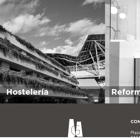
Hostelería
Refor
CON
Plaz
0134