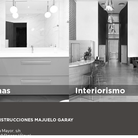
mas
Interiorismo
STRUCCIONES MAJUELO GARAY
a Mayor, s/n
0 Elciego (Álava)